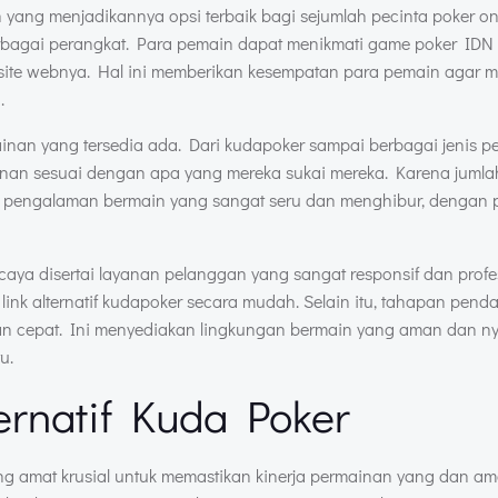
ang menjadikannya opsi terbaik bagi sejumlah pecinta poker onl
bagai perangkat. Para pemain dapat menikmati game poker IDN
site webnya. Hal ini memberikan kesempatan para pemain agar 
.
inan yang tersedia ada. Dari kudapoker sampai berbagai jenis 
ainan sesuai dengan apa yang mereka sukai mereka. Karena juml
h pengalaman bermain yang sangat seru dan menghibur, dengan 
ercaya disertai layanan pelanggan yang sangat responsif dan profe
ink alternatif kudapoker secara mudah. Selain itu, tahapan penda
an cepat. Ini menyediakan lingkungan bermain yang aman dan n
u.
ternatif Kuda Poker
ing amat krusial untuk memastikan kinerja permainan yang dan am