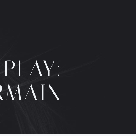
 PLAY:
RMAIN