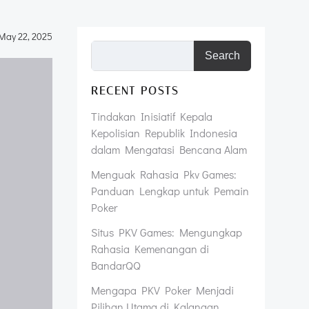
May 22, 2025
Search
RECENT POSTS
Tindakan Inisiatif Kepala
Kepolisian Republik Indonesia
dalam Mengatasi Bencana Alam
Menguak Rahasia Pkv Games:
Panduan Lengkap untuk Pemain
Poker
Situs PKV Games: Mengungkap
Rahasia Kemenangan di
BandarQQ
Mengapa PKV Poker Menjadi
Pilihan Utama di Kalangan