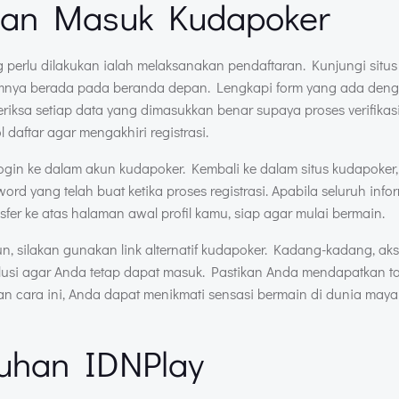
dan Masuk Kudapoker
perlu dilakukan ialah melaksanakan pendaftaran. Kunjungi situs
umnya berada pada beranda depan. Lengkapi form yang ada den
Periksa setiap data yang dimasukkan benar supaya proses verifikas
 daftar agar mengakhiri registrasi.
ogin ke dalam akun kudapoker. Kembali ke dalam situs kudapoker,
 yang telah buat ketika proses registrasi. Apabila seluruh infor
er ke atas halaman awal profil kamu, siap agar mulai bermain.
, silakan gunakan link alternatif kudapoker. Kadang-kadang, akse
olusi agar Anda tetap dapat masuk. Pastikan Anda mendapatkan ta
an cara ini, Anda dapat menikmati sensasi bermain di dunia may
ruhan IDNPlay