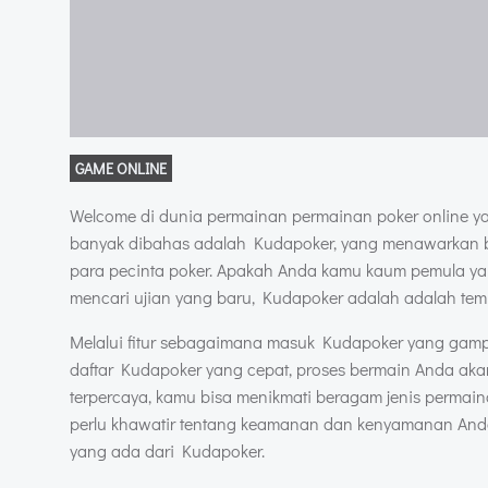
GAME ONLINE
Welcome di dunia permainan permainan poker online ya
banyak dibahas adalah Kudapoker, yang menawarkan
para pecinta poker. Apakah Anda kamu kaum pemula 
mencari ujian yang baru, Kudapoker adalah adalah tem
Melalui fitur sebagaimana masuk Kudapoker yang gampan
daftar Kudapoker yang cepat, proses bermain Anda akan 
terpercaya, kamu bisa menikmati beragam jenis permain
perlu khawatir tentang keamanan dan kenyamanan Anda.
yang ada dari Kudapoker.