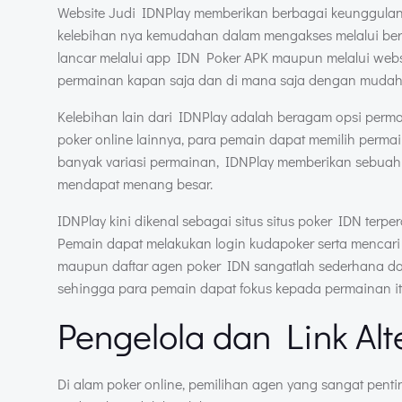
Website Judi IDNPlay memberikan berbagai keunggulan y
kelebihan nya kemudahan dalam mengakses melalui ber
lancar melalui app IDN Poker APK maupun melalui web
permainan kapan saja dan di mana saja dengan mudah
Kelebihan lain dari IDNPlay adalah beragam opsi perma
poker online lainnya, para pemain dapat memilih perm
banyak variasi permainan, IDNPlay memberikan sebua
mendapat menang besar.
IDNPlay kini dikenal sebagai situs situs poker IDN terp
Pemain dapat melakukan login kudapoker serta mencari l
maupun daftar agen poker IDN sangatlah sederhana d
sehingga para pemain dapat fokus kepada permainan it
Pengelola dan Link Al
Di alam poker online, pemilihan agen yang sangat pent