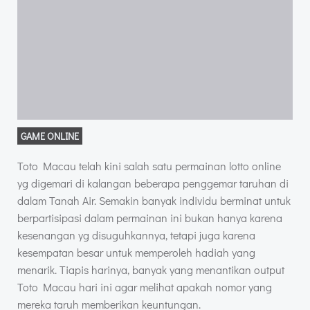
GAME ONLINE
Toto Macau telah kini salah satu permainan lotto online
yg digemari di kalangan beberapa penggemar taruhan di
dalam Tanah Air. Semakin banyak individu berminat untuk
berpartisipasi dalam permainan ini bukan hanya karena
kesenangan yg disuguhkannya, tetapi juga karena
kesempatan besar untuk memperoleh hadiah yang
menarik. Tiapis harinya, banyak yang menantikan output
Toto Macau hari ini agar melihat apakah nomor yang
mereka taruh memberikan keuntungan.