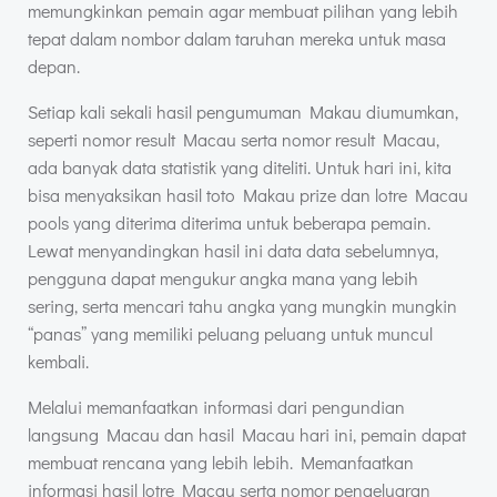
memungkinkan pemain agar membuat pilihan yang lebih
tepat dalam nombor dalam taruhan mereka untuk masa
depan.
Setiap kali sekali hasil pengumuman Makau diumumkan,
seperti nomor result Macau serta nomor result Macau,
ada banyak data statistik yang diteliti. Untuk hari ini, kita
bisa menyaksikan hasil toto Makau prize dan lotre Macau
pools yang diterima diterima untuk beberapa pemain.
Lewat menyandingkan hasil ini data data sebelumnya,
pengguna dapat mengukur angka mana yang lebih
sering, serta mencari tahu angka yang mungkin mungkin
“panas” yang memiliki peluang peluang untuk muncul
kembali.
Melalui memanfaatkan informasi dari pengundian
langsung Macau dan hasil Macau hari ini, pemain dapat
membuat rencana yang lebih lebih. Memanfaatkan
informasi hasil lotre Macau serta nomor pengeluaran