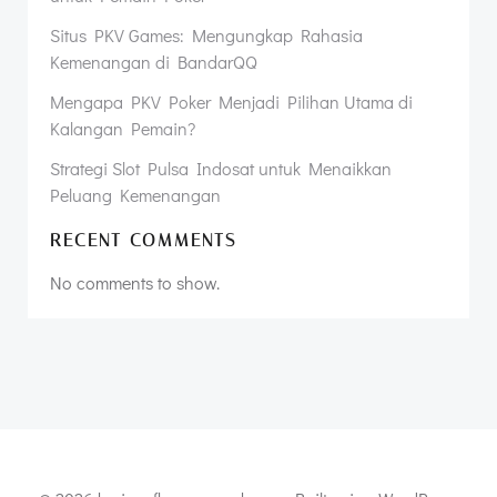
Situs PKV Games: Mengungkap Rahasia
Kemenangan di BandarQQ
Mengapa PKV Poker Menjadi Pilihan Utama di
Kalangan Pemain?
Strategi Slot Pulsa Indosat untuk Menaikkan
Peluang Kemenangan
RECENT COMMENTS
No comments to show.