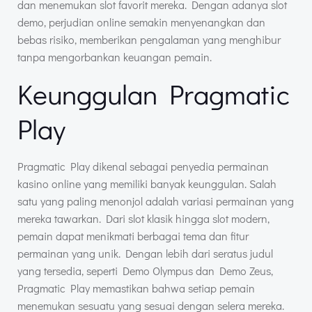
dan menemukan slot favorit mereka. Dengan adanya slot
demo, perjudian online semakin menyenangkan dan
bebas risiko, memberikan pengalaman yang menghibur
tanpa mengorbankan keuangan pemain.
Keunggulan Pragmatic
Play
Pragmatic Play dikenal sebagai penyedia permainan
kasino online yang memiliki banyak keunggulan. Salah
satu yang paling menonjol adalah variasi permainan yang
mereka tawarkan. Dari slot klasik hingga slot modern,
pemain dapat menikmati berbagai tema dan fitur
permainan yang unik. Dengan lebih dari seratus judul
yang tersedia, seperti Demo Olympus dan Demo Zeus,
Pragmatic Play memastikan bahwa setiap pemain
menemukan sesuatu yang sesuai dengan selera mereka.