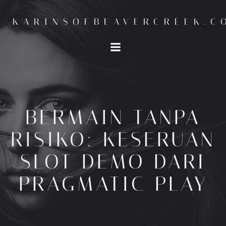
Skip
to
KARINSOFBEAVERCREEK.C
content
BERMAIN TANPA
RISIKO: KESERUAN
SLOT DEMO DARI
PRAGMATIC PLAY