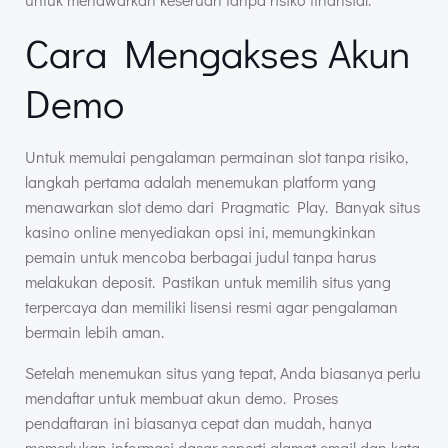
Cara Mengakses Akun
Demo
Untuk memulai pengalaman permainan slot tanpa risiko,
langkah pertama adalah menemukan platform yang
menawarkan slot demo dari Pragmatic Play. Banyak situs
kasino online menyediakan opsi ini, memungkinkan
pemain untuk mencoba berbagai judul tanpa harus
melakukan deposit. Pastikan untuk memilih situs yang
terpercaya dan memiliki lisensi resmi agar pengalaman
bermain lebih aman.
Setelah menemukan situs yang tepat, Anda biasanya perlu
mendaftar untuk membuat akun demo. Proses
pendaftaran ini biasanya cepat dan mudah, hanya
memerlukan informasi dasar seperti alamat email dan kata