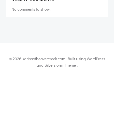
No comments to show.
© 2026 karinsofbeavercreek.com. Built using WordPress
and Silverstorm Theme .