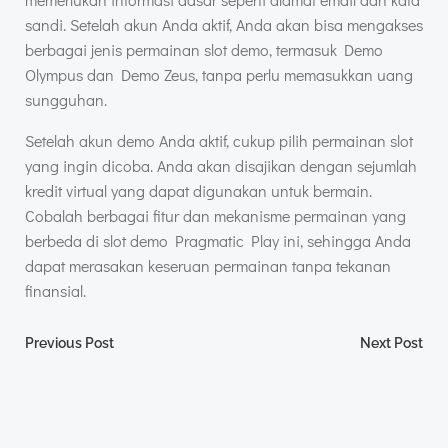
sandi. Setelah akun Anda aktif, Anda akan bisa mengakses
berbagai jenis permainan slot demo, termasuk Demo
Olympus dan Demo Zeus, tanpa perlu memasukkan uang
sungguhan.
Setelah akun demo Anda aktif, cukup pilih permainan slot
yang ingin dicoba. Anda akan disajikan dengan sejumlah
kredit virtual yang dapat digunakan untuk bermain.
Cobalah berbagai fitur dan mekanisme permainan yang
berbeda di slot demo Pragmatic Play ini, sehingga Anda
dapat merasakan keseruan permainan tanpa tekanan
finansial.
Post
Post
Previous Post
Next Post
navigation
navigation