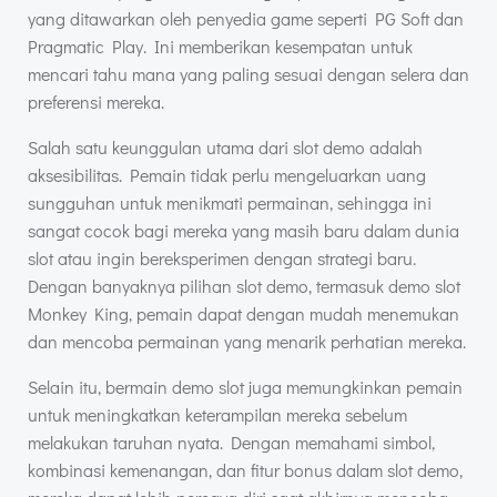
yang ditawarkan oleh penyedia game seperti PG Soft dan
Pragmatic Play. Ini memberikan kesempatan untuk
mencari tahu mana yang paling sesuai dengan selera dan
preferensi mereka.
Salah satu keunggulan utama dari slot demo adalah
aksesibilitas. Pemain tidak perlu mengeluarkan uang
sungguhan untuk menikmati permainan, sehingga ini
sangat cocok bagi mereka yang masih baru dalam dunia
slot atau ingin bereksperimen dengan strategi baru.
Dengan banyaknya pilihan slot demo, termasuk demo slot
Monkey King, pemain dapat dengan mudah menemukan
dan mencoba permainan yang menarik perhatian mereka.
Selain itu, bermain demo slot juga memungkinkan pemain
untuk meningkatkan keterampilan mereka sebelum
melakukan taruhan nyata. Dengan memahami simbol,
kombinasi kemenangan, dan fitur bonus dalam slot demo,