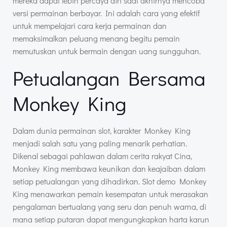
mereka dapat lebih percaya diri saat akhirnya mencoba
versi permainan berbayar. Ini adalah cara yang efektif
untuk mempelajari cara kerja permainan dan
memaksimalkan peluang menang begitu pemain
memutuskan untuk bermain dengan uang sungguhan.
Petualangan Bersama
Monkey King
Dalam dunia permainan slot, karakter Monkey King
menjadi salah satu yang paling menarik perhatian.
Dikenal sebagai pahlawan dalam cerita rakyat Cina,
Monkey King membawa keunikan dan keajaiban dalam
setiap petualangan yang dihadirkan. Slot demo Monkey
King menawarkan pemain kesempatan untuk merasakan
pengalaman bertualang yang seru dan penuh warna, di
mana setiap putaran dapat mengungkapkan harta karun