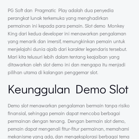
PG Soft dan Pragmatic Play adalah dua penyedia
perangkat lunak terkemuka yang menghadirkan
permainan ini kepada para pemain. Slot demo Monkey
King dari kedua developer ini menawarkan pengalaman
yang menarik dan imersif, memungkinkan pemain untuk
menjelajahi dunia ajaib dari karakter legendaris tersebut.
Mari kita telusuri lebih dalam tentang keajaiban yang
ditawarkan oleh slot demo ini dan mengapa itu menjadi
pilihan utama di kalangan penggemar slot.
Keunggulan Demo Slot
Demo slot menawarkan pengalaman bermain tanpa risiko
finansial, sehingga pemain dapat mencoba berbagai
permainan dengan tenang. Dengan bermain slot demo,
pemain dapat mengenali fitur-fitur permainan, memahami
mekanisme yang ada, dan mengeksplorasi berbagai tema