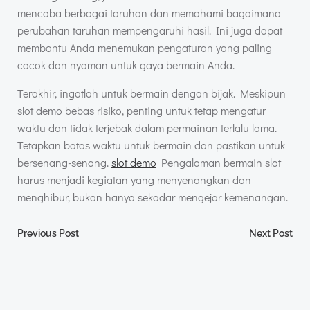
mencoba berbagai taruhan dan memahami bagaimana
perubahan taruhan mempengaruhi hasil. Ini juga dapat
membantu Anda menemukan pengaturan yang paling
cocok dan nyaman untuk gaya bermain Anda.
Terakhir, ingatlah untuk bermain dengan bijak. Meskipun
slot demo bebas risiko, penting untuk tetap mengatur
waktu dan tidak terjebak dalam permainan terlalu lama.
Tetapkan batas waktu untuk bermain dan pastikan untuk
bersenang-senang.
slot demo
Pengalaman bermain slot
harus menjadi kegiatan yang menyenangkan dan
menghibur, bukan hanya sekadar mengejar kemenangan.
Post
Post
Previous Post
Next Post
navigation
navigation