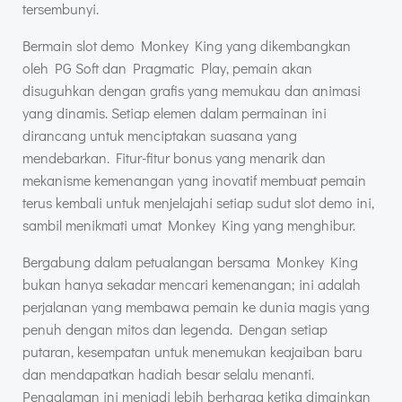
tersembunyi.
Bermain slot demo Monkey King yang dikembangkan
oleh PG Soft dan Pragmatic Play, pemain akan
disuguhkan dengan grafis yang memukau dan animasi
yang dinamis. Setiap elemen dalam permainan ini
dirancang untuk menciptakan suasana yang
mendebarkan. Fitur-fitur bonus yang menarik dan
mekanisme kemenangan yang inovatif membuat pemain
terus kembali untuk menjelajahi setiap sudut slot demo ini,
sambil menikmati umat Monkey King yang menghibur.
Bergabung dalam petualangan bersama Monkey King
bukan hanya sekadar mencari kemenangan; ini adalah
perjalanan yang membawa pemain ke dunia magis yang
penuh dengan mitos dan legenda. Dengan setiap
putaran, kesempatan untuk menemukan keajaiban baru
dan mendapatkan hadiah besar selalu menanti.
Pengalaman ini menjadi lebih berharga ketika dimainkan