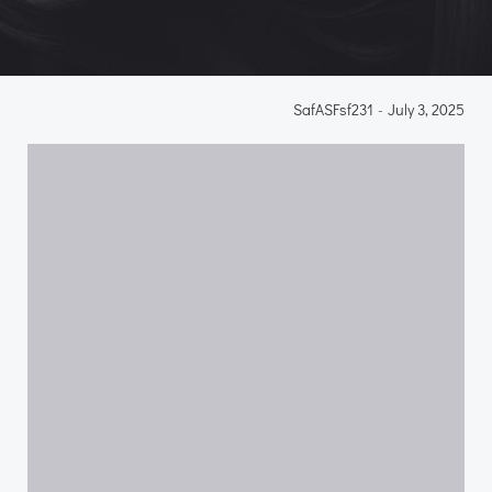
SafASFsf231
-
July 3, 2025