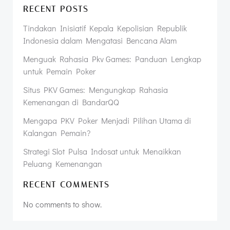
RECENT POSTS
Tindakan Inisiatif Kepala Kepolisian Republik
Indonesia dalam Mengatasi Bencana Alam
Menguak Rahasia Pkv Games: Panduan Lengkap
untuk Pemain Poker
Situs PKV Games: Mengungkap Rahasia
Kemenangan di BandarQQ
Mengapa PKV Poker Menjadi Pilihan Utama di
Kalangan Pemain?
Strategi Slot Pulsa Indosat untuk Menaikkan
Peluang Kemenangan
RECENT COMMENTS
No comments to show.