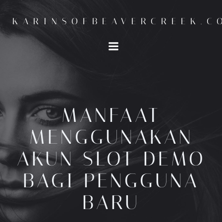
Skip
to
KARINSOFBEAVERCREEK.C
content
MANFAAT
MENGGUNAKAN
AKUN SLOT DEMO
BAGI PENGGUNA
BARU