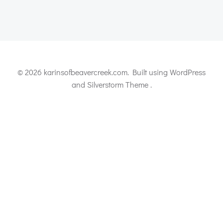
© 2026 karinsofbeavercreek.com. Built using WordPress
and Silverstorm Theme .