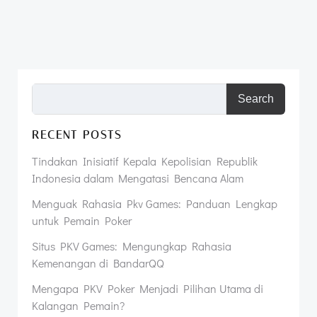
navigation
navigation
Search
RECENT POSTS
Tindakan Inisiatif Kepala Kepolisian Republik
Indonesia dalam Mengatasi Bencana Alam
Menguak Rahasia Pkv Games: Panduan Lengkap
untuk Pemain Poker
Situs PKV Games: Mengungkap Rahasia
Kemenangan di BandarQQ
Mengapa PKV Poker Menjadi Pilihan Utama di
Kalangan Pemain?