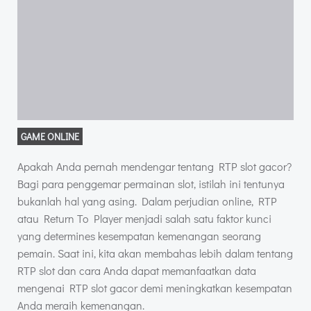
GAME ONLINE
Apakah Anda pernah mendengar tentang RTP slot gacor?
Bagi para penggemar permainan slot, istilah ini tentunya
bukanlah hal yang asing. Dalam perjudian online, RTP
atau Return To Player menjadi salah satu faktor kunci
yang determines kesempatan kemenangan seorang
pemain. Saat ini, kita akan membahas lebih dalam tentang
RTP slot dan cara Anda dapat memanfaatkan data
mengenai RTP slot gacor demi meningkatkan kesempatan
Anda meraih kemenangan.