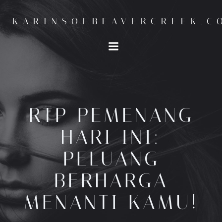
Skip
to
KARINSOFBEAVERCREEK.C
content
RTP PEMENANG
HARI INI:
PELUANG
BERHARGA
MENANTI KAMU!