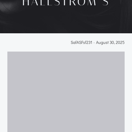
HALLSTROM’S
SafASFsf231
-
August 30, 2025