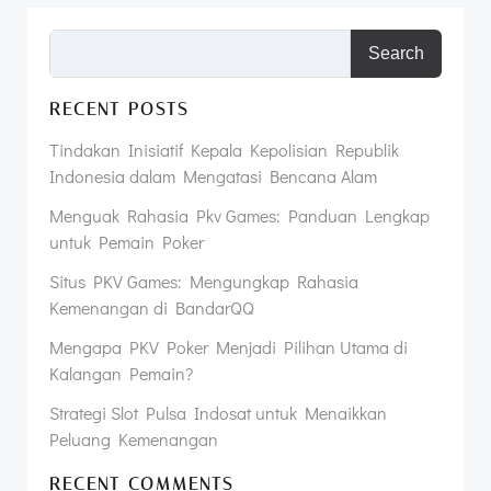
Search
RECENT POSTS
Tindakan Inisiatif Kepala Kepolisian Republik
Indonesia dalam Mengatasi Bencana Alam
Menguak Rahasia Pkv Games: Panduan Lengkap
untuk Pemain Poker
Situs PKV Games: Mengungkap Rahasia
Kemenangan di BandarQQ
Mengapa PKV Poker Menjadi Pilihan Utama di
Kalangan Pemain?
Strategi Slot Pulsa Indosat untuk Menaikkan
Peluang Kemenangan
RECENT COMMENTS