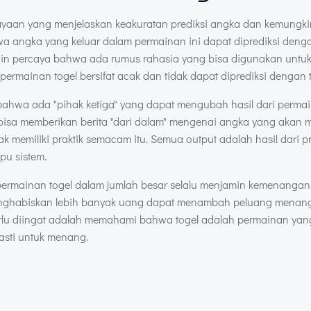
rcayaan yang menjelaskan keakuratan prediksi angka dan kemungk
a angka yang keluar dalam permainan ini dapat diprediksi deng
ain percaya bahwa ada rumus rahasia yang bisa digunakan untu
rmainan togel bersifat acak dan tidak dapat diprediksi dengan t
bahwa ada "pihak ketiga" yang dapat mengubah hasil dari perma
isa memberikan berita "dari dalam" mengenai angka yang akan m
ak memiliki praktik semacam itu. Semua output adalah hasil dari 
pu sistem.
ermainan togel dalam jumlah besar selalu menjamin kemenangan.
nghabiskan lebih banyak uang dapat menambah peluang menang,
erlu diingat adalah memahami bahwa togel adalah permainan yan
asti untuk menang.
Post