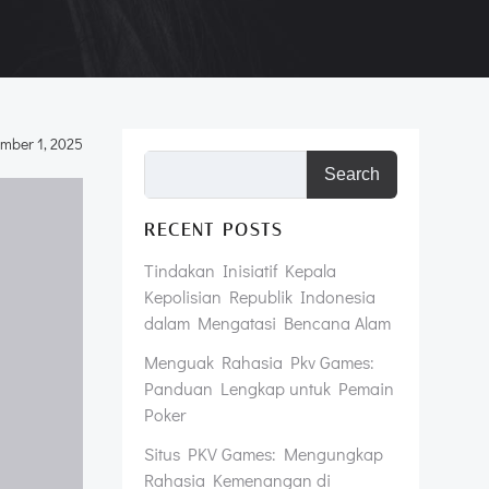
mber 1, 2025
Search
RECENT POSTS
Tindakan Inisiatif Kepala
Kepolisian Republik Indonesia
dalam Mengatasi Bencana Alam
Menguak Rahasia Pkv Games:
Panduan Lengkap untuk Pemain
Poker
Situs PKV Games: Mengungkap
Rahasia Kemenangan di