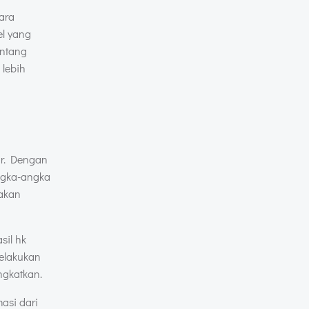
ara
el yang
entang
 lebih
ar. Dengan
angka-angka
 akan
sil hk
melakukan
ngkatkan.
asi dari