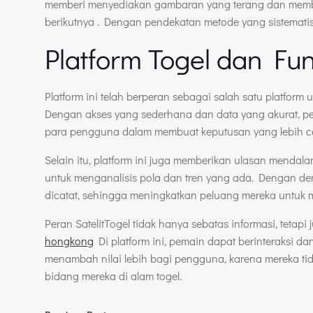
memberi menyediakan gambaran yang terang dan memban
berikutnya . Dengan pendekatan metode yang sistemati
Platform Togel dan Fu
Platform ini telah berperan sebagai salah satu platfor
Dengan akses yang sederhana dan data yang akurat, pe
para pengguna dalam membuat keputusan yang lebih cer
Selain itu, platform ini juga memberikan ulasan menda
untuk menganalisis pola dan tren yang ada. Dengan dem
dicatat, sehingga meningkatkan peluang mereka untu
Peran SatelitTogel tidak hanya sebatas informasi, tet
hongkong
Di platform ini, pemain dapat berinteraksi d
menambah nilai lebih bagi pengguna, karena mereka tid
bidang mereka di alam togel.