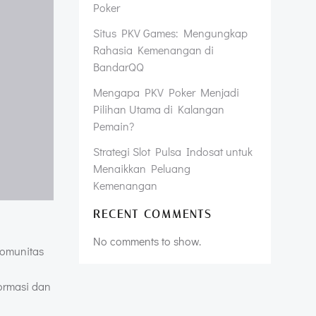
Poker
Situs PKV Games: Mengungkap
Rahasia Kemenangan di
BandarQQ
Mengapa PKV Poker Menjadi
Pilihan Utama di Kalangan
Pemain?
Strategi Slot Pulsa Indosat untuk
Menaikkan Peluang
Kemenangan
RECENT COMMENTS
No comments to show.
komunitas
ormasi dan