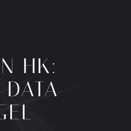
N HK:
 DATA
GEL