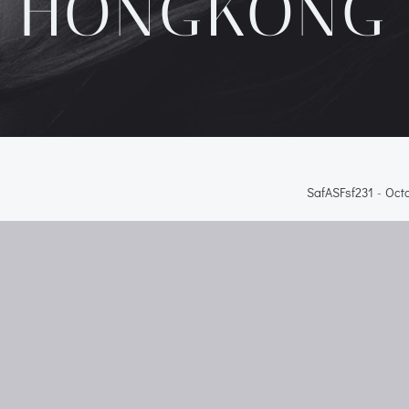
HONGKONG
SafASFsf231
-
Octo