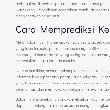
berbagai hasil hasil hk, peserta dapat mengetahui pola
waktu yang. Pendekatan sedemikian membuat peserta un
mengandalkan nasib saja.
Cara Memprediksi Ke
Meramalkan hasil HK merupakan salah satu proses kru
yang telah tersedia, pemain mampu mengidentifikasi cor
mempelajari nomor-nomor yang sering muncul dan yang
menentukan angka taruhan mereka.
Namun demikian, menggunakan platform satelittogel bi
informasi lengkap tentang pengeluaran keluaran HK s
yang lebih mendetail. Dengan memiliki akses ke informa
berinformasi dan meningkatkan peluang mereka menan
Bukan hanya penelaahan angka, melainkan juga mempert
dapat menunjang dalam merumuskan mengembangkan takt