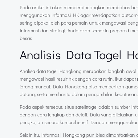
Pada artikel ini akan memperbincangkan membahas ber
menggunakan informasi HK agar mendapatkan outcome ya
sering dipakai oleh para pemain untuk mengawasi pen
informasi dan strategi, Anda akan semakin prepared me
besar.
Analisis Data Togel 
Analisa data togel Hongkong merupakan langkah awal kru
mengawasi hasil result hk dengan cara rutin, ikut dapa
jarang muncul. Data Hongkong bisa memberikan gambar
datang, serta membantu dalam pengambilan keputusan.
Pada aspek tersebut, situs satelittogel adalah sumber in
dengan cara lengkap dan detail. Data yang dijelaskan 
pengkajian secara komprehensif. Dengan menggunakan 
Selain itu, informasi Hongkong pun bisa dimanfaatkan d