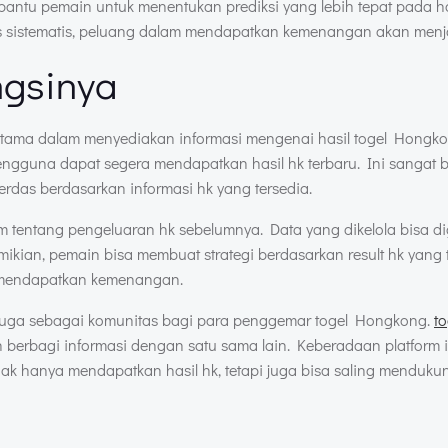
tu pemain untuk menentukan prediksi yang lebih tepat pada h
s sistematis, peluang dalam mendapatkan kemenangan akan menjad
ngsinya
m utama dalam menyediakan informasi mengenai hasil togel Hongko
ngguna dapat segera mendapatkan hasil hk terbaru. Ini sangat 
das berdasarkan informasi hk yang tersedia.
lam tentang pengeluaran hk sebelumnya. Data yang dikelola bisa 
ikian, pemain bisa membuat strategi berdasarkan result hk yang 
k mendapatkan kemenangan.
api juga sebagai komunitas bagi para penggemar togel Hongkong.
to
an berbagi informasi dengan satu sama lain. Keberadaan platform i
ak hanya mendapatkan hasil hk, tetapi juga bisa saling menduk