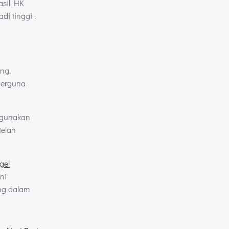
asil HK
i tinggi .
ng.
berguna
digunakan
telah
gel
ni
ung dalam