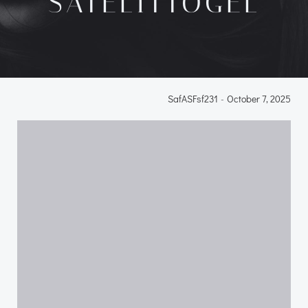
SATELITTOGEL
SafASFsf231
-
October 7, 2025