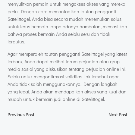
menyulitkan pemain untuk mengakses akses yang mereka
perlu. Dengan cara memanfaatkan tautan pengganti
Satelittogel, Anda bisa secara mudah menemukan solusi
untuk terus bermain tanpa adanya hambatan, memastikan
bahwa proses bermain Anda selalu seru dan tidak
terputus.
Agar memperoleh tautan pengganti Satelittogel yang latest
terbaru, Anda dapat melihat forum perjudian atau grup
media sosial yang diskusikan tentang perjudian online ini.
Selalu untuk mengonfirmasi validitas link tersebut agar
Anda tidak salah menggunakannya. Dengan langkah
yang tepat, Anda akan mendapatkan akses yang kuat dan
mudah untuk bermain judi online di Satelittogel.
Post
Post
Previous Post
Next Post
navigation
navigation