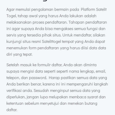
Agar memulai pengalaman bermain pada Platform Satelit
Togel, tahap awal yang harus Anda lakukan adalah
melaksanakan proses pendaftaran. Tahapan pendaftaran
ini agar supaya Anda bisa mengakses semua fungsi dan
servis yang tersedia pihak situs. Untuk mendaftar, silakan
kunjungi situs resmi Satelittogel tempat yang Anda dapat
menemukan form pendaftaran yang harus diisi data data
diri yang tepat.
Setelah masuk ke formulir daftar, Anda akan diminta
supaya mengisi data seperti seperti nama lengkap, email,
telepon, dan password. Harap pastikan semua data yang
Anda berikan benar, karena ini ini mempengaruhi langkah
verifikasi anda. Sesudah menginput semua data yang
diperlukan, jangan lupa melupakan membaca syarat dan
ketentuan sebelum menyetujui dan menekan butang
daftar.