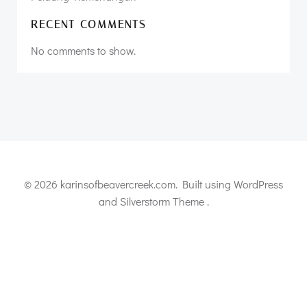
RECENT COMMENTS
No comments to show.
© 2026 karinsofbeavercreek.com. Built using WordPress
and Silverstorm Theme .