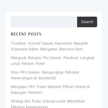
Search
RECENT POSTS
Tindakan Inisiatif Kepala Kepolisian Republik
Indonesia dalam Mengatasi Bencana Alam
Menguak Rahasia Pkv Games: Panduan Lengkap
untuk Pemain Poker
Situs PKV Games: Mengungkap Rahasia
Kemenangan di BandarQQ
Mengapa PKV Poker Menjadi Pilihan Utama di
Kalangan Pemain?
Strategi Slot Pulsa Indosat untuk Menaikkan
Peluang Kemenangan