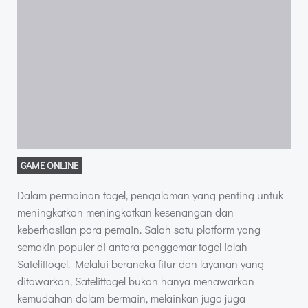
GAME ONLINE
Dalam permainan togel, pengalaman yang penting untuk
meningkatkan meningkatkan kesenangan dan
keberhasilan para pemain. Salah satu platform yang
semakin populer di antara penggemar togel ialah
Satelittogel. Melalui beraneka fitur dan layanan yang
ditawarkan, Satelittogel bukan hanya menawarkan
kemudahan dalam bermain, melainkan juga juga