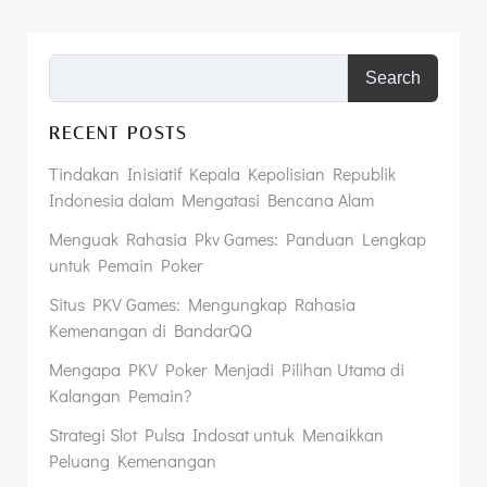
Search
RECENT POSTS
Tindakan Inisiatif Kepala Kepolisian Republik
Indonesia dalam Mengatasi Bencana Alam
Menguak Rahasia Pkv Games: Panduan Lengkap
untuk Pemain Poker
Situs PKV Games: Mengungkap Rahasia
Kemenangan di BandarQQ
Mengapa PKV Poker Menjadi Pilihan Utama di
Kalangan Pemain?
Strategi Slot Pulsa Indosat untuk Menaikkan
Peluang Kemenangan