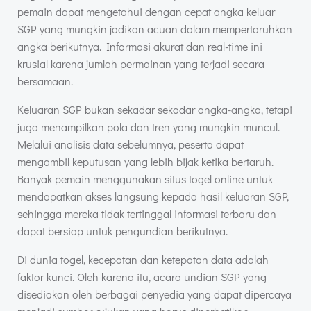
pemain dapat mengetahui dengan cepat angka keluar
SGP yang mungkin jadikan acuan dalam mempertaruhkan
angka berikutnya. Informasi akurat dan real-time ini
krusial karena jumlah permainan yang terjadi secara
bersamaan.
Keluaran SGP bukan sekadar sekadar angka-angka, tetapi
juga menampilkan pola dan tren yang mungkin muncul.
Melalui analisis data sebelumnya, peserta dapat
mengambil keputusan yang lebih bijak ketika bertaruh.
Banyak pemain menggunakan situs togel online untuk
mendapatkan akses langsung kepada hasil keluaran SGP,
sehingga mereka tidak tertinggal informasi terbaru dan
dapat bersiap untuk pengundian berikutnya.
Di dunia togel, kecepatan dan ketepatan data adalah
faktor kunci. Oleh karena itu, acara undian SGP yang
disediakan oleh berbagai penyedia yang dapat dipercaya