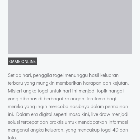
GAME ONLINE
Setiap hari, penggila togel menunggu hasil keluaran
terbaru yang mungkin memberikan harapan dan kejutan.
Misteri angka togel untuk hari ini menjadi topik hangat
yang dibahas di berbagai kalangan, terutama bagi
mereka yang ingin mencoba nasibnya dalam permainan
ini. Dalam era digital seperti masa kini, live draw menjadi
solusi tercepat dan praktis untuk mendapatkan informasi
mengenai angka keluaran, yang mencakup togel 4D dan
toto.