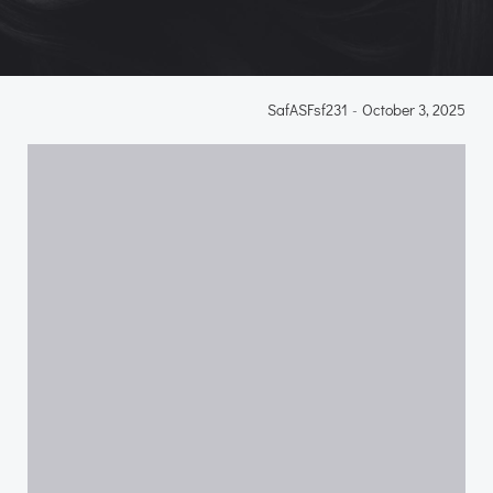
SafASFsf231
-
October 3, 2025