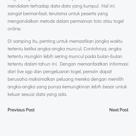
mendalam terhadap data-data yang kumpul. Hal ini
sangat bermanfaat, terutama untuk peserta yang
mengandalkan metode dalam permainan toto atau togel
online.
Di samping itu, penting untuk memastikan jangka waktu
tertentu ketika angka-angka muncul. Contohnya, angka
tertentu mungkin lebih sering muncul pada bulan-bulan
tertentu dalam tahun ini. Dengan memanfaatkan informasi
dari live sgp dan pengeluaran togel, pemain dapat
berusaha maksimalkan peluang mereka dengan memilih
angka-angka yang punya kemungkinan lebih besar untuk
keluar sesuai data yang ada.
Post
Post
Previous Post
Next Post
navigation
navigation