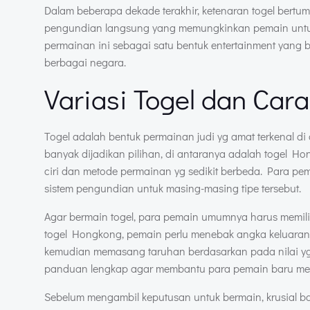
Dalam beberapa dekade terakhir, ketenaran togel bertum
pengundian langsung yang memungkinkan pemain untuk 
permainan ini sebagai satu bentuk entertainment yang b
berbagai negara.
Variasi Togel dan Car
Togel adalah bentuk permainan judi yg amat terkenal di
banyak dijadikan pilihan, di antaranya adalah togel Hon
ciri dan metode permainan yg sedikit berbeda. Para pem
sistem pengundian untuk masing-masing tipe tersebut.
Agar bermain togel, para pemain umumnya harus memilih
togel Hongkong, pemain perlu menebak angka keluaran
kemudian memasang taruhan berdasarkan pada nilai yg d
panduan lengkap agar membantu para pemain baru mema
Sebelum mengambil keputusan untuk bermain, krusial