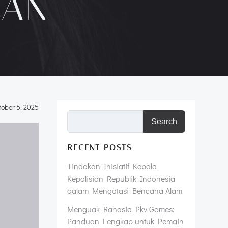
HAN
ober 5, 2025
Search
RECENT POSTS
Tindakan Inisiatif Kepala
Kepolisian Republik Indonesia
dalam Mengatasi Bencana Alam
Menguak Rahasia Pkv Games:
Panduan Lengkap untuk Pemain