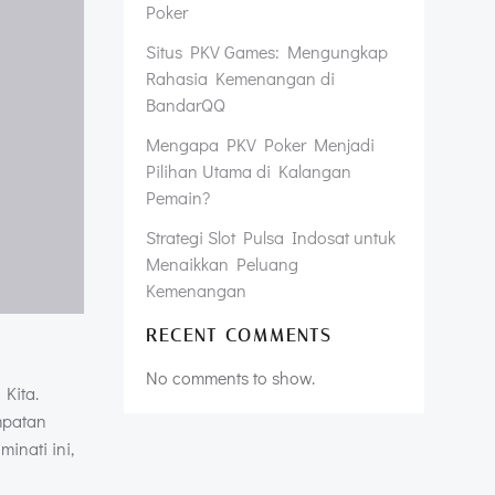
Poker
Situs PKV Games: Mengungkap
Rahasia Kemenangan di
BandarQQ
Mengapa PKV Poker Menjadi
Pilihan Utama di Kalangan
Pemain?
Strategi Slot Pulsa Indosat untuk
Menaikkan Peluang
Kemenangan
RECENT COMMENTS
No comments to show.
 Kita.
empatan
inati ini,