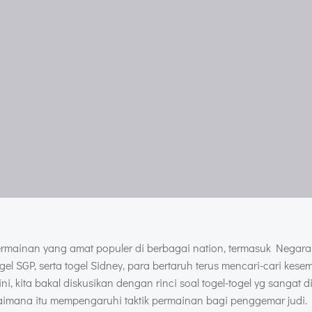
 permainan yang amat populer di berbagai nation, termasuk Negara
el SGP, serta togel Sidney, para bertaruh terus mencari-cari kes
ita bakal diskusikan dengan rinci soal togel-togel yg sangat dim
agaimana itu mempengaruhi taktik permainan bagi penggemar judi.