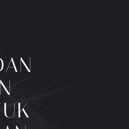
DAN
AN
TUK