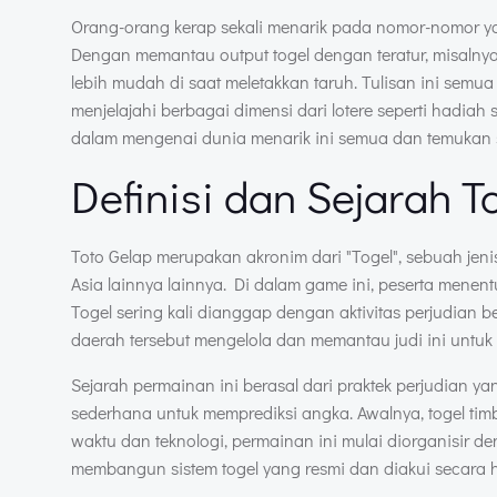
Orang-orang kerap sekali menarik pada nomor-nomor yang
Dengan memantau output togel dengan teratur, misalny
lebih mudah di saat meletakkan taruh. Tulisan ini semua
menjelajahi berbagai dimensi dari lotere seperti hadiah 
dalam mengenai dunia menarik ini semua dan temukan st
Definisi dan Sejarah T
Toto Gelap merupakan akronim dari "Togel", sebuah jeni
Asia lainnya lainnya. Di dalam game ini, peserta mene
Togel sering kali dianggap dengan aktivitas perjudian 
daerah tersebut mengelola dan memantau judi ini untuk
Sejarah permainan ini berasal dari praktek perjudian 
sederhana untuk memprediksi angka. Awalnya, togel tim
waktu dan teknologi, permainan ini mulai diorganisir 
membangun sistem togel yang resmi dan diakui secara h