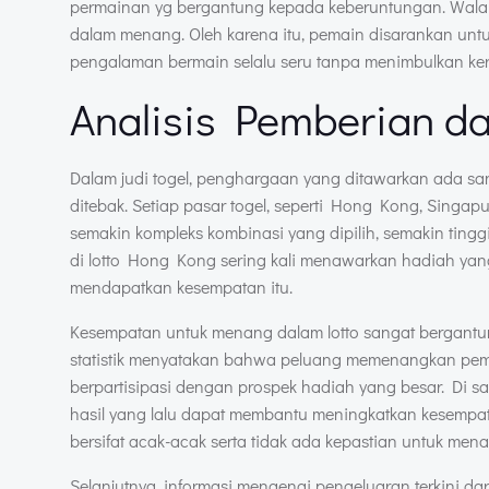
permainan yg bergantung kepada keberuntungan. Walaupu
dalam menang. Oleh karena itu, pemain disarankan untu
pengalaman bermain selalu seru tanpa menimbulkan keru
Analisis Pemberian 
Dalam judi togel, penghargaan yang ditawarkan ada sa
ditebak. Setiap pasar togel, seperti Hong Kong, Singa
semakin kompleks kombinasi yang dipilih, semakin tin
di lotto Hong Kong sering kali menawarkan hadiah ya
mendapatkan kesempatan itu.
Kesempatan untuk menang dalam lotto sangat bergant
statistik menyatakan bahwa peluang memenangkan pembe
berpartisipasi dengan prospek hadiah yang besar. Di sa
hasil yang lalu dapat membantu meningkatkan kesempat
bersifat acak-acak serta tidak ada kepastian untuk men
Selanjutnya, informasi mengenai pengeluaran terkini d