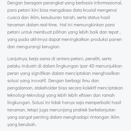
Dengan beragam perangkat yang berbasis informasional,
para petani kini bisa mengakses data krusial mengenai
cuaca dan iklim, kesuburan tanah, serta status hasil
tanaman dalam real-time. Hal ini memungkinkan para
petani untuk membuat pilihan yang lebih baik dan tepat ,
yang pada akhirnya dapat meningkatkan produksi panen
dan mengurangi kerugian.
Lanjutnya, kerja sama di antara petani, peneliti, serta
pelaku industri di dalam lingkungan ipar 4D menunjukkan
peran yang signifikan dalam menciptakan menghasilkan
solusi yang inovatif. Dengan berbagi ilmu dan
pengalaman, stakeholder bisa secara kolektif menciptakan
teknologi-teknologi yang lebih lebih efisien dan ramah
lingkungan. Solusi ini tidak hanya saja memperbaiki hasil
tanaman, tetapi juga menunjang praktek berkelanjutan
yang sangat penting dalam menghadapi rintangan iklim
yang berubah.