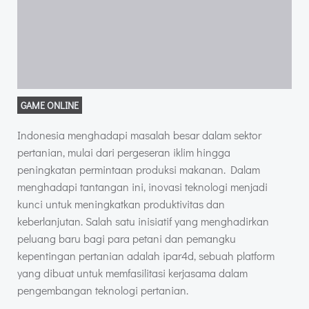
GAME ONLINE
Indonesia menghadapi masalah besar dalam sektor
pertanian, mulai dari pergeseran iklim hingga
peningkatan permintaan produksi makanan. Dalam
menghadapi tantangan ini, inovasi teknologi menjadi
kunci untuk meningkatkan produktivitas dan
keberlanjutan. Salah satu inisiatif yang menghadirkan
peluang baru bagi para petani dan pemangku
kepentingan pertanian adalah ipar4d, sebuah platform
yang dibuat untuk memfasilitasi kerjasama dalam
pengembangan teknologi pertanian.