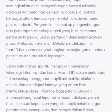
meningkatkan demi pengembangan inovasi teknologi
dalam sektor pertanian dengan kolaborasi di antara
berbagai pihak, termasuk pemerintah, akademisi, serta
pelaku industri. Program ini mencakup pengembangan
dan penerapan teknologi digital yang bisa membantu
petani serta pelaku usaha pertanian demi meningkatkan
produktivitas dan efisiensi. Melalui pendekatan ini,
Ipar4D berusaha menghubungkan kesenjangan di antara
penelitian dan praktik di lapangan.
Salah satu utama Ipar4D merupakan penerapan
teknologi informasi dan komunikasi (TIK) dalam pertanian.
Ini mencakup penggunaan aplikasi mobile, platform
online, dan alat digital lainnya yang dapat bisa
memfasilitasi akses informasi bagi petani. Dengan
informasi yang tepat tepat serta mudah diakses, petani
bisa membuat keputusan yang lebih baik terkait dengan
penanaman, pemupukan, dan pengendalian hama,