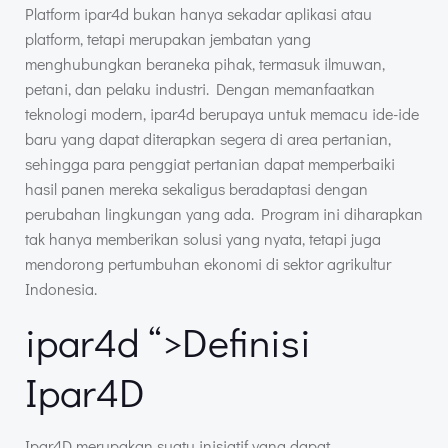
Platform ipar4d bukan hanya sekadar aplikasi atau
platform, tetapi merupakan jembatan yang
menghubungkan beraneka pihak, termasuk ilmuwan,
petani, dan pelaku industri. Dengan memanfaatkan
teknologi modern, ipar4d berupaya untuk memacu ide-ide
baru yang dapat diterapkan segera di area pertanian,
sehingga para penggiat pertanian dapat memperbaiki
hasil panen mereka sekaligus beradaptasi dengan
perubahan lingkungan yang ada. Program ini diharapkan
tak hanya memberikan solusi yang nyata, tetapi juga
mendorong pertumbuhan ekonomi di sektor agrikultur
Indonesia.
ipar4d “>Definisi
Ipar4D
Ipar4D merupakan suatu inisiatif yang dapat