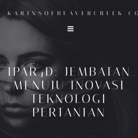
Skip
to
KARINSOFBEAVERCREEK.C
content
IPAR4D: JEMBATAN
MENUJU INOVASI
TEKNOLOGI
PERTANIAN