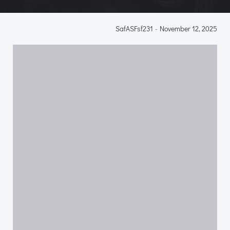
SafASFsf231
-
November 12, 2025