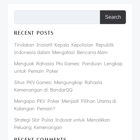
Search
RECENT POSTS
Tindakan Inisiatif Kepala Kepolisian Republik
Indonesia dalam Mengatasi Bencana Alam
Menguak Rahasia Pkv Games: Panduan Lengkap
untuk Pemain Poker
Situs PKV Games: Mengungkap Rahasia
Kemenangan di BandarQQ
Mengapa PKV Poker Menjadi Pilihan Utama di
Kalangan Pemain?
Strategi Slot Pulsa Indosat untuk Menaikkan
Peluang Kemenangan
RECENT COMMENTS