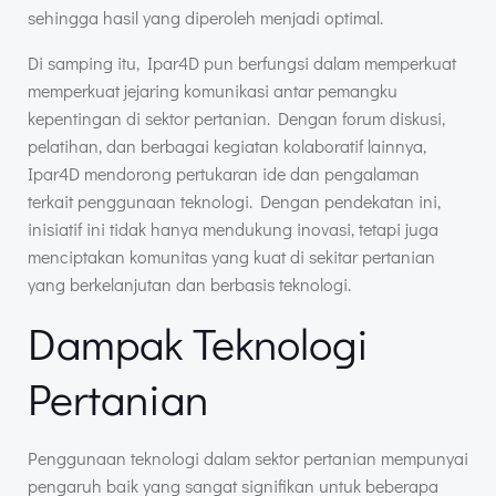
sehingga hasil yang diperoleh menjadi optimal.
Di samping itu, Ipar4D pun berfungsi dalam memperkuat
memperkuat jejaring komunikasi antar pemangku
kepentingan di sektor pertanian. Dengan forum diskusi,
pelatihan, dan berbagai kegiatan kolaboratif lainnya,
Ipar4D mendorong pertukaran ide dan pengalaman
terkait penggunaan teknologi. Dengan pendekatan ini,
inisiatif ini tidak hanya mendukung inovasi, tetapi juga
menciptakan komunitas yang kuat di sekitar pertanian
yang berkelanjutan dan berbasis teknologi.
Dampak Teknologi
Pertanian
Penggunaan teknologi dalam sektor pertanian mempunyai
pengaruh baik yang sangat signifikan untuk beberapa