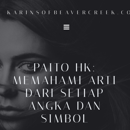
Skip
to
KARINSOFBEAVERCREEK.C
content
PAITO HK:
MEMAHAMI ARTI
DARI SETIAP
ANGKA DAN
SIMBOL