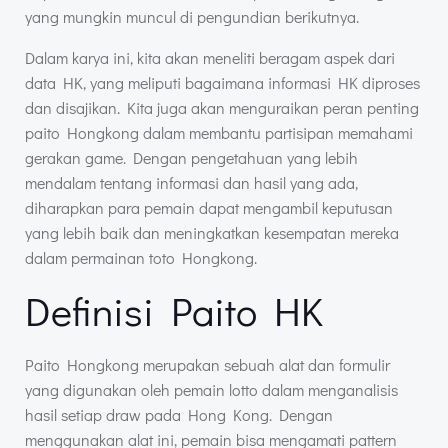
yang mungkin muncul di pengundian berikutnya.
Dalam karya ini, kita akan meneliti beragam aspek dari
data HK, yang meliputi bagaimana informasi HK diproses
dan disajikan. Kita juga akan menguraikan peran penting
paito Hongkong dalam membantu partisipan memahami
gerakan game. Dengan pengetahuan yang lebih
mendalam tentang informasi dan hasil yang ada,
diharapkan para pemain dapat mengambil keputusan
yang lebih baik dan meningkatkan kesempatan mereka
dalam permainan toto Hongkong.
Definisi Paito HK
Paito Hongkong merupakan sebuah alat dan formulir
yang digunakan oleh pemain lotto dalam menganalisis
hasil setiap draw pada Hong Kong. Dengan
menggunakan alat ini, pemain bisa mengamati pattern