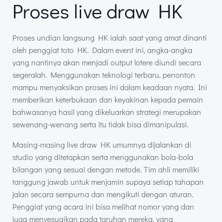
Proses live draw HK
Proses undian langsung HK ialah saat yang amat dinanti
oleh penggiat toto HK. Dalam event ini, angka-angka
yang nantinya akan menjadi output lotere diundi secara
segeralah. Menggunakan teknologi terbaru, penonton
mampu menyaksikan proses ini dalam keadaan nyata. Ini
memberikan keterbukaan dan keyakinan kepada pemain
bahwasanya hasil yang dikeluarkan strategi merupakan
sewenang-wenang serta itu tidak bisa dimanipulasi.
Masing-masing live draw HK umumnya dijalankan di
studio yang ditetapkan serta menggunakan bola-bola
bilangan yang sesuai dengan metode. Tim ahli memiliki
tanggung jawab untuk menjamin supaya setiap tahapan
jalan secara sempurna dan mengikuti dengan aturan.
Penggiat yang acara ini bisa melihat nomor yang dan
juga menyesuaikan pada taruhan mereka, yang