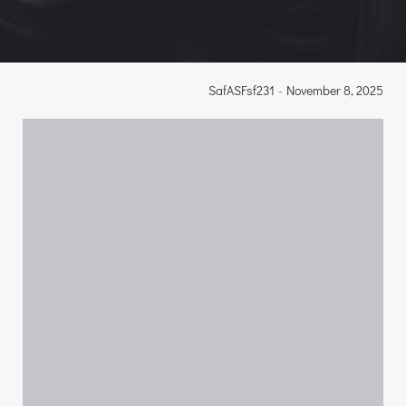
SafASFsf231
-
November 8, 2025