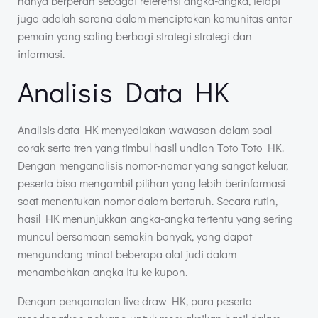
hanya berperan sebagai referensi angka-angka, tetapi
juga adalah sarana dalam menciptakan komunitas antar
pemain yang saling berbagi strategi strategi dan
informasi.
Analisis Data HK
Analisis data HK menyediakan wawasan dalam soal
corak serta tren yang timbul hasil undian Toto Toto HK.
Dengan menganalisis nomor-nomor yang sangat keluar,
peserta bisa mengambil pilihan yang lebih berinformasi
saat menentukan nomor dalam bertaruh. Secara rutin,
hasil HK menunjukkan angka-angka tertentu yang sering
muncul bersamaan semakin banyak, yang dapat
mengundang minat beberapa alat judi dalam
menambahkan angka itu ke kupon.
Dengan pengamatan live draw HK, para peserta