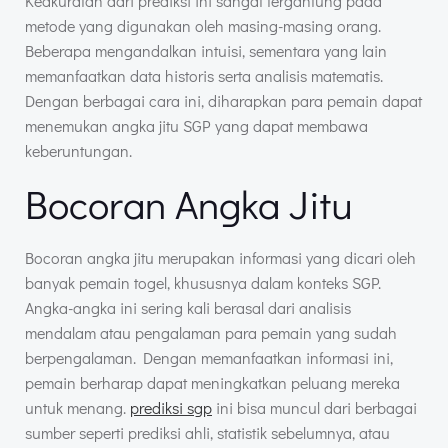
Keakuratan dari prediksi ini sangat tergantung pada
metode yang digunakan oleh masing-masing orang.
Beberapa mengandalkan intuisi, sementara yang lain
memanfaatkan data historis serta analisis matematis.
Dengan berbagai cara ini, diharapkan para pemain dapat
menemukan angka jitu SGP yang dapat membawa
keberuntungan.
Bocoran Angka Jitu
Bocoran angka jitu merupakan informasi yang dicari oleh
banyak pemain togel, khususnya dalam konteks SGP.
Angka-angka ini sering kali berasal dari analisis
mendalam atau pengalaman para pemain yang sudah
berpengalaman. Dengan memanfaatkan informasi ini,
pemain berharap dapat meningkatkan peluang mereka
untuk menang.
prediksi sgp
ini bisa muncul dari berbagai
sumber seperti prediksi ahli, statistik sebelumnya, atau