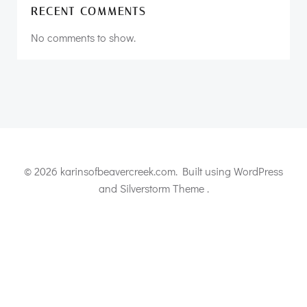
RECENT COMMENTS
No comments to show.
© 2026 karinsofbeavercreek.com. Built using WordPress
and Silverstorm Theme .