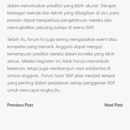
dalam merumuskan prediksi yang lebih akurat. Dengan
berbagai metode dan teknik yang dibagikan di sini, para
pemain dapat memperluas pengetahuan mereka dan
meningkatkan peluang sukses di arena SGP.
Selain itu, forum ini juga sering mengadakan event atau
kompetisi yang menarik. Anggota dapat menguji
kemampuan prediksi mereka dalam konteks yang lebih
serius. Melalui kegiatan ini, tidak hanya menambah
keseruan, tetapi juga membangun rasa solidaritas di
antara anggota. Forum Syair SGP jelas menjadi tempat
yang penting dalam perjalanan setiap penggemar SGP
untuk mencapai angka jitu.
Post
Post
Previous Post
Next Post
navigation
navigation