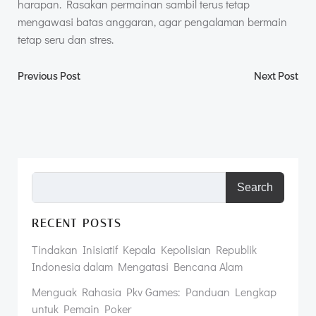
harapan. Rasakan permainan sambil terus tetap
mengawasi batas anggaran, agar pengalaman bermain
tetap seru dan stres.
Post
Post
Previous Post
Next Post
navigation
navigation
Search
RECENT POSTS
Tindakan Inisiatif Kepala Kepolisian Republik
Indonesia dalam Mengatasi Bencana Alam
Menguak Rahasia Pkv Games: Panduan Lengkap
untuk Pemain Poker