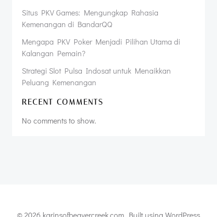
Situs PKV Games: Mengungkap Rahasia
Kemenangan di BandarQQ
Mengapa PKV Poker Menjadi Pilihan Utama di
Kalangan Pemain?
Strategi Slot Pulsa Indosat untuk Menaikkan
Peluang Kemenangan
RECENT COMMENTS
No comments to show.
© 2026 karinsofbeavercreek.com. Built using WordPress