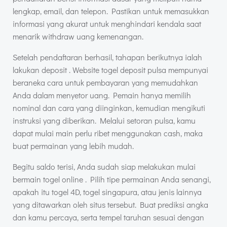
lengkap, email, dan telepon. Pastikan untuk memasukkan
informasi yang akurat untuk menghindari kendala saat
menarik withdraw uang kemenangan.
Setelah pendaftaran berhasil, tahapan berikutnya ialah
lakukan deposit . Website togel deposit pulsa mempunyai
beraneka cara untuk pembayaran yang memudahkan
Anda dalam menyetor uang. Pemain hanya memilih
nominal dan cara yang diinginkan, kemudian mengikuti
instruksi yang diberikan. Melalui setoran pulsa, kamu
dapat mulai main perlu ribet menggunakan cash, maka
buat permainan yang lebih mudah.
Begitu saldo terisi, Anda sudah siap melakukan mulai
bermain togel online . Pilih tipe permainan Anda senangi,
apakah itu togel 4D, togel singapura, atau jenis lainnya
yang ditawarkan oleh situs tersebut. Buat prediksi angka
dan kamu percaya, serta tempel taruhan sesuai dengan