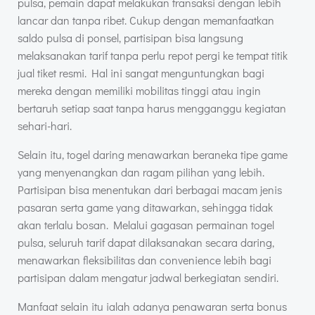
pulsa, pemain dapat melakukan transaksi dengan lebih
lancar dan tanpa ribet. Cukup dengan memanfaatkan
saldo pulsa di ponsel, partisipan bisa langsung
melaksanakan tarif tanpa perlu repot pergi ke tempat titik
jual tiket resmi. Hal ini sangat menguntungkan bagi
mereka dengan memiliki mobilitas tinggi atau ingin
bertaruh setiap saat tanpa harus mengganggu kegiatan
sehari-hari.
Selain itu, togel daring menawarkan beraneka tipe game
yang menyenangkan dan ragam pilihan yang lebih.
Partisipan bisa menentukan dari berbagai macam jenis
pasaran serta game yang ditawarkan, sehingga tidak
akan terlalu bosan. Melalui gagasan permainan togel
pulsa, seluruh tarif dapat dilaksanakan secara daring,
menawarkan fleksibilitas dan convenience lebih bagi
partisipan dalam mengatur jadwal berkegiatan sendiri.
Manfaat selain itu ialah adanya penawaran serta bonus