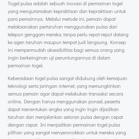
Togel pulsa adalah sebuah inovasi di permainan togel
yang mengutamakan kepraktisan dan kepraktisan untuk
para pemainnya. Melalui metode ini, pemain dapat
melaksanakan pertaruhan menggunakan pulsa dari
telepon genggam mereka, tanpa perlu repot-repot datang
ke agen taruhan maupun tempat judi langsung. Konsep
ini mempermudah aksesibilitas bagi semua orang yang
ingin berkeinginan uji peruntungannya di dalam
permainan togel.
Keberadaan togel pulsa sangat didukung oleh kemajuan
teknologi serta jaringan internet, yang memungkinkan
semua pemain agar dapat melakukan transaksi secara
online. Dengan hanya menggunakan ponsel, peserta
dapat menentukan angka yang ingin ingin dijadikan
taruhan dan menjalankan setoran pulsa dengan cepat
dengan cepat. Ini menjadikan permainan togel pulsa
pilihan yang sangat menyeronokkan untuk mereka yang