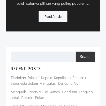
salah satunya pilihan yang paling populer […]
Read Article
Search
RECENT POSTS
Tindakan Inisiatif Kepala Kepolisian Republik
Indonesia dalam Mengatasi Bencana Alam
Menguak Rahasia Pkv Games: Panduan Lengkap
untuk Pemain Poker
Situs PKV Games: Mengungkap Rahasia