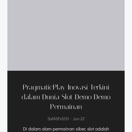
PragmaticPlay Inovasi Terkini
dalam Dunia Slot Demo Demo
Permainan
-
SafASFsf231
Jun 22
Di dalam alam permainan siber, slot adalah