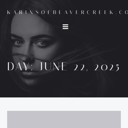
Skip
to
KARINSOFBEAVERCREEK.C
content
DAY:
JUNE 22, 2025