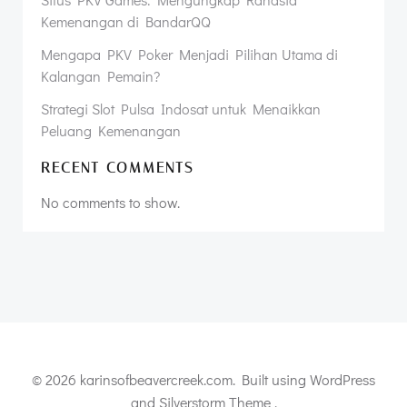
Kemenangan di BandarQQ
Mengapa PKV Poker Menjadi Pilihan Utama di
Kalangan Pemain?
Strategi Slot Pulsa Indosat untuk Menaikkan
Peluang Kemenangan
RECENT COMMENTS
No comments to show.
© 2026 karinsofbeavercreek.com. Built using WordPress
and Silverstorm Theme .