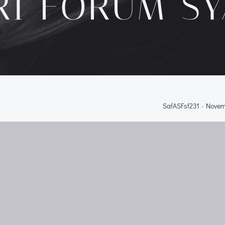
RI FORUM SY
SafASFsf231
-
Novem