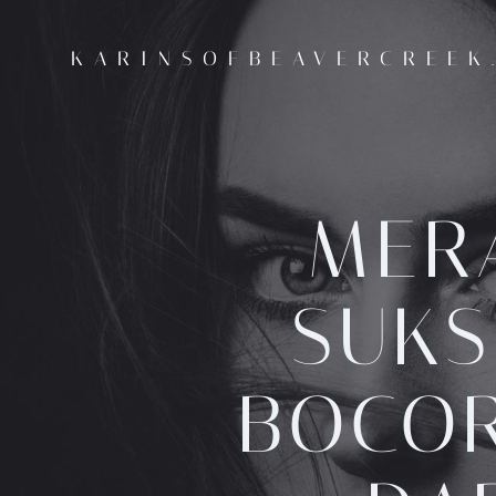
Skip
to
KARINSOFBEAVERCREEK
content
MER
SUKS
BOCOR