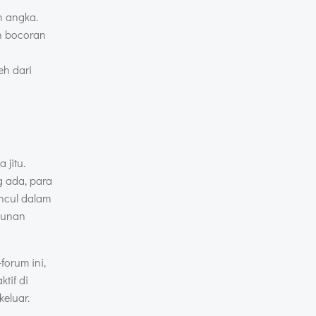
n angka.
an bocoran
eh dari
 jitu.
g ada, para
ncul dalam
ekunan
forum ini,
tif di
eluar.