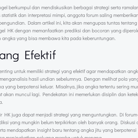
gel berkumpul dan mendiskusikan berbagai strategi serta ramala
statistik dan interpretasi mimpi, anggota forum saling memberik
pengundian. Dalam artikel ini, kita akan mengupas tuntas tentang
gel HK dengan memanfaatkan prediksi dan bocoran yang diperol
kan angka yang bisa membawa kita pada keberuntungan.
ang Efektif
ting untuk memiliki strategi yang efektif agar mendapatkan angka
enganalisis hasil undian sebelumnya. Dengan melihat pola yan
ang berpotensi keluar. Misalnya, jika angka tertentu sering mu
ut akan muncul lagi. Pendekatan ini memerlukan disiplin dan ket
a.
r HK juga dapat menjadi strategi yang menguntungkan. Di forum-
iksi yang mungkin belum terpikirkan oleh banyak orang. Diskusi ak
 mendapatkan insight baru tentang angka jitu yang berpotensi k
bisa meningkatkan peluang mereka untuk menang.