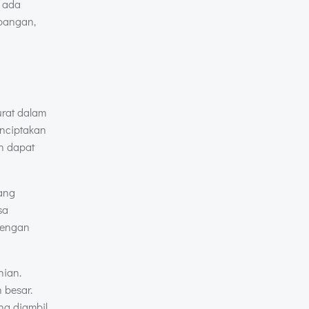
p ada
mbangan,
urat dalam
enciptakan
n dapat
yang
sa
dengan
nian.
 besar.
ng diambil