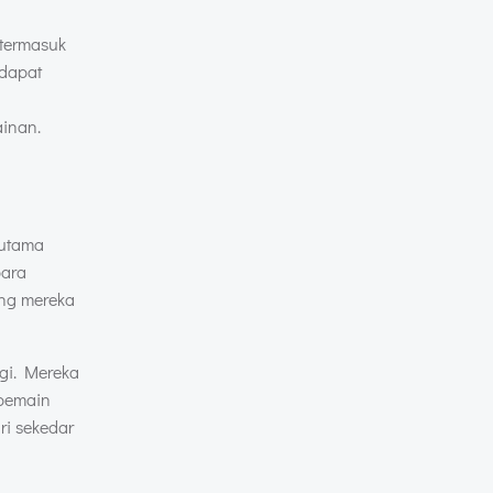
 termasuk
 dapat
ainan.
rutama
para
ang mereka
egi. Mereka
 pemain
i sekedar