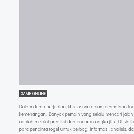
GAME ONLINE
Dalam dunia perjudian, khususnya dalam permainan toge
kemenangan. Banyak pemain yang selalu mencari jalan 
adalah melalui prediksi dan bocoran angka jitu. Di sin
para pencinta togel untuk berbagi informasi, analisis