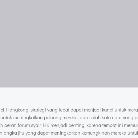
l Hongkong, strategi yang tepat dapat menjadi kunci untuk mera
untuk meningkatkan peluang mereka, dan salah satu cara yang p
ilah peran forum syair HK menjadi penting, karena tempat ini mem
, dan angka jitu yang dapat meningkatkan kemungkinan mereka unt