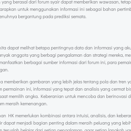
yang berasal dari forum syair dapat memberikan wawasan, teta
harapkan untuk menggunakan informasi ini sebagai bahan perti
epenuhnya bergantung pada prediksi semata.
kita dapat melihat betapa pentingnya data dan informasi yang ak
anyak anggota yang berbagi pengalaman dan strategi mereka, m
nfaatkan berbagai sumber informasi dari forum ini, para pemai
gan.
uga memberikan gambaran yang lebih jelas tentang pola dan tren 
 permainan ini, informasi yang tepat dan analisis yang cermat bi
saat memilih angka. Keberanian untuk mencoba dan berinovasi 
lam meraih kemenangan.
an HK memerlukan kombinasi antara intuisi, analisis, dan kebera
r dapat menjadi bagian penting dalam meraih peluang yang lebih
n teruslah belajar dari setiap pengalaman, agar setiap langkah ya