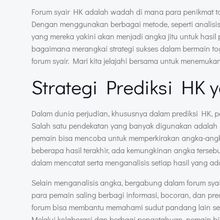
Forum syair HK adalah wadah di mana para penikmat to
Dengan menggunakan berbagai metode, seperti analisis 
yang mereka yakini akan menjadi angka jitu untuk hasil 
bagaimana merangkai strategi sukses dalam bermain to
forum syair. Mari kita jelajahi bersama untuk menemu
Strategi Prediksi HK y
Dalam dunia perjudian, khususnya dalam prediksi HK, pen
Salah satu pendekatan yang banyak digunakan adalah m
pemain bisa mencoba untuk memperkirakan angka-angka y
beberapa hasil terakhir, ada kemungkinan angka terseb
dalam mencatat serta menganalisis setiap hasil yang ad
Selain menganalisis angka, bergabung dalam forum syai
para pemain saling berbagi informasi, bocoran, dan pred
forum bisa membantu memahami sudut pandang lain serta
Melalui kolaborasi dan berbagi pengetahuan, pemain 