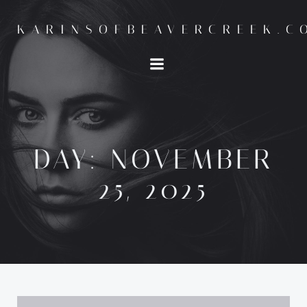
Skip
to
KARINSOFBEAVERCREEK.C
content
DAY:
NOVEMBER
25, 2025