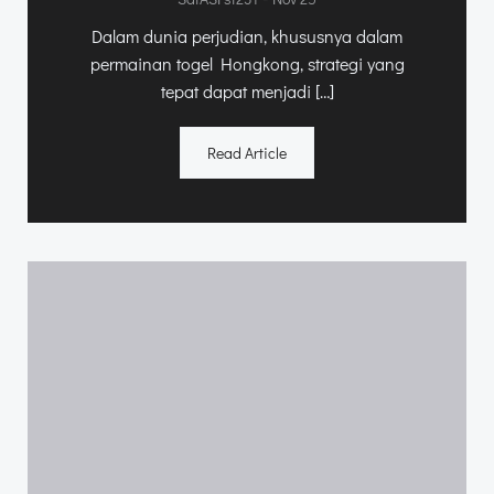
Dalam dunia perjudian, khususnya dalam
permainan togel Hongkong, strategi yang
tepat dapat menjadi […]
Read Article