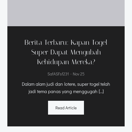
Berita Terbaru: Kapan Togel
Super Dapat Mengubah
Kehidupan Mereka?
-
SafASFsf231
Nov 25
Dalam alam judi dan lotere, super togel telah
jadi tema panas yang menggugah […]
Read Article