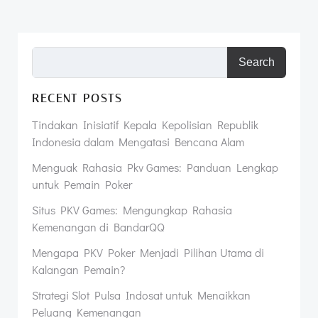
Search
RECENT POSTS
Tindakan Inisiatif Kepala Kepolisian Republik
Indonesia dalam Mengatasi Bencana Alam
Menguak Rahasia Pkv Games: Panduan Lengkap
untuk Pemain Poker
Situs PKV Games: Mengungkap Rahasia
Kemenangan di BandarQQ
Mengapa PKV Poker Menjadi Pilihan Utama di
Kalangan Pemain?
Strategi Slot Pulsa Indosat untuk Menaikkan
Peluang Kemenangan